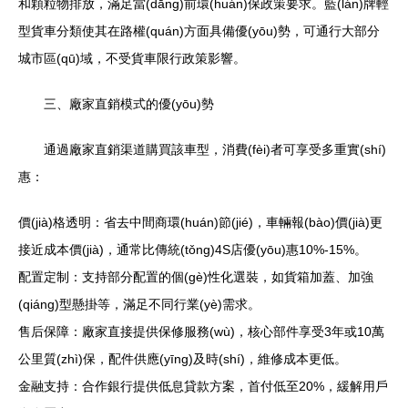
和顆粒物排放，滿足當(dāng)前環(huán)保政策要求。藍(lán)牌輕
型貨車分類使其在路權(quán)方面具備優(yōu)勢，可通行大部分
城市區(qū)域，不受貨車限行政策影響。
三、廠家直銷模式的優(yōu)勢
通過廠家直銷渠道購買該車型，消費(fèi)者可享受多重實(shí)
惠：
價(jià)格透明：省去中間商環(huán)節(jié)，車輛報(bào)價(jià)更
接近成本價(jià)，通常比傳統(tǒng)4S店優(yōu)惠10%-15%。
配置定制：支持部分配置的個(gè)性化選裝，如貨箱加蓋、加強
(qiáng)型懸掛等，滿足不同行業(yè)需求。
售后保障：廠家直接提供保修服務(wù)，核心部件享受3年或10萬
公里質(zhì)保，配件供應(yīng)及時(shí)，維修成本更低。
金融支持：合作銀行提供低息貸款方案，首付低至20%，緩解用戶