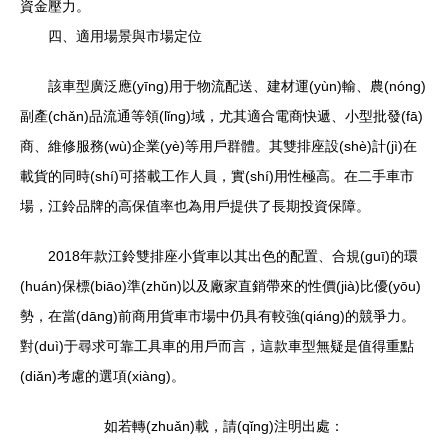
資金壓力。
四、適用場景與市場定位
該車型廣泛應(yīng)用于物流配送、建材運(yùn)輸、農(nóng)
副產(chǎn)品流通等領(lǐng)域，尤其適合電商快遞、小型批發(fā)
商、維修服務(wù)企業(yè)等用戶群體。其雙排座設(shè)計(jì)在
載貨的同時(shí)可搭載工作人員，實(shí)用性極高。在二手車市
場，江鈴品牌的高保值率也為用戶提供了長期投資保障。
2018年款江鈴雙排座小貨車以其出色的配置、合規(guī)的環
(huán)保標(biāo)準(zhǔn)以及廠家直銷帶來的性價(jià)比優(yōu)
勢，在當(dāng)前商用貨車市場中仍具有較強(qiáng)的競爭力。
對(duì)于尋求可靠工具車的用戶而言，這款車型無疑是值得重點
(diǎn)考慮的選項(xiàng)。
如若轉(zhuǎn)載，請(qǐng)注明出處：