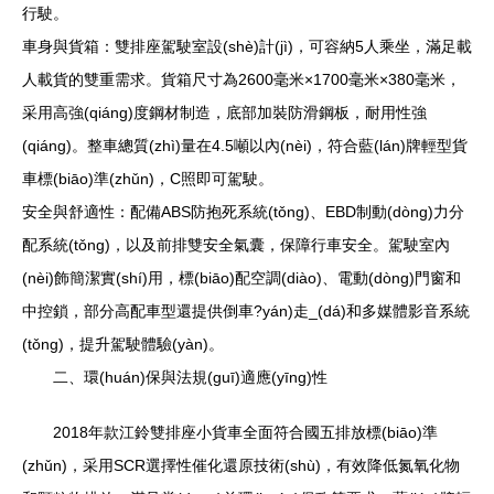
行駛。
車身與貨箱：雙排座駕駛室設(shè)計(jì)，可容納5人乘坐，滿足載
人載貨的雙重需求。貨箱尺寸為2600毫米×1700毫米×380毫米，
采用高強(qiáng)度鋼材制造，底部加裝防滑鋼板，耐用性強
(qiáng)。整車總質(zhì)量在4.5噸以內(nèi)，符合藍(lán)牌輕型貨
車標(biāo)準(zhǔn)，C照即可駕駛。
安全與舒適性：配備ABS防抱死系統(tǒng)、EBD制動(dòng)力分
配系統(tǒng)，以及前排雙安全氣囊，保障行車安全。駕駛室內
(nèi)飾簡潔實(shí)用，標(biāo)配空調(diào)、電動(dòng)門窗和
中控鎖，部分高配車型還提供倒車?yán)走_(dá)和多媒體影音系統
(tǒng)，提升駕駛體驗(yàn)。
二、環(huán)保與法規(guī)適應(yīng)性
2018年款江鈴雙排座小貨車全面符合國五排放標(biāo)準
(zhǔn)，采用SCR選擇性催化還原技術(shù)，有效降低氮氧化物