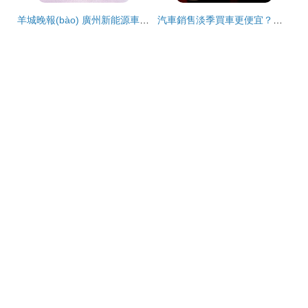
羊城晚報(bào) 廣州新能源車購車補(bǔ)貼落地，最高1萬元助力綠色出行，汽車零配件零售迎新機(jī)遇
汽車銷售淡季買車更便宜？揭秘背后的真相