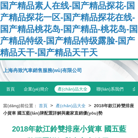
国产精品素人在线-国产精品探花-国
产精品探花一区-国产精品探花在线-
国产精品桃花岛-国产精品-桃花岛-国
产精品特级-国产精品特级露脸-国产
精品天干-国产精品天干天
上海冉致汽車銷售服務(wù)有限公司
首頁
企業(yè)簡介
產(chǎn)品大全
聯(lián)系我們
企
>
>
當(dāng)前位置：
首頁
產(chǎn)品大全
2018年款江鈴雙排座
小貨車 國五藍(lán)牌配置詳解與廠家直銷優(yōu)勢
2018年款江鈴雙排座小貨車 國五藍