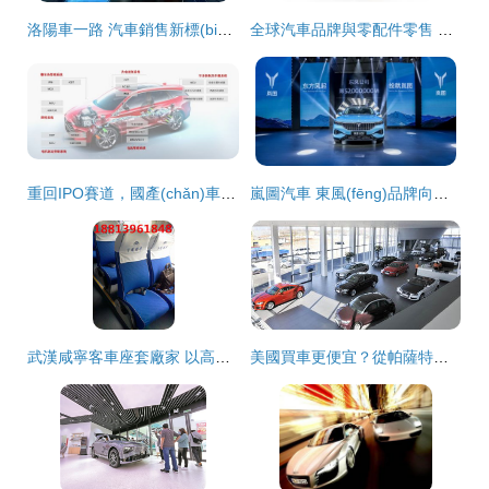
洛陽車一路 汽車銷售新標(biāo)桿，服務(wù)品質(zhì)鑄就信賴
全球汽車品牌與零配件零售 從經(jīng)典到創(chuàng)新的全景掃描
重回IPO賽道，國產(chǎn)車規(guī)級(jí)功率半導(dǎo)體龍頭深度解析與汽車銷售展望
嵐圖汽車 東風(fēng)品牌向上突破的戰(zhàn)略支點(diǎn)與零配件零售布局
武漢咸寧客車座套廠家 以高性價(jià)比打造舒適駕乘體驗(yàn)
美國買車更便宜？從帕薩特與卡羅拉的價(jià)格差異看中美汽車市場