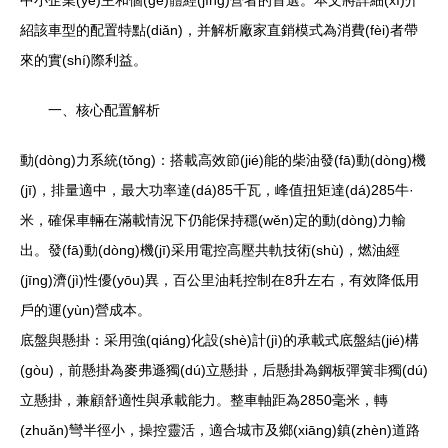
中小企業(yè)主和個(gè)體經(jīng)營者的首選。本文將詳細(xì)介
紹該車型的配置特點(diǎn)，并解析廠家直銷模式為消費(fèi)者帶
來的實(shí)際利益。
一、核心配置解析
動(dòng)力系統(tǒng)：搭載高效節(jié)能的柴油發(fā)動(dòng)機
(jī)，排量適中，最大功率達(dá)85千瓦，峰值扭矩達(dá)285牛·
米，確保車輛在滿載情況下仍能保持穩(wěn)定的動(dòng)力輸
出。發(fā)動(dòng)機(jī)采用電控高壓共軌技術(shù)，燃油經
(jīng)濟(jì)性優(yōu)異，百公里油耗控制在8升左右，有效降低用
戶的運(yùn)營成本。
底盤與懸掛：采用強(qiáng)化設(shè)計(jì)的承載式底盤結(jié)構
(gòu)，前懸掛為麥弗遜獨(dú)立懸掛，后懸掛為鋼板彈簧非獨(dú)
立懸掛，兼顧舒適性與承載能力。整車軸距為2850毫米，轉
(zhuǎn)彎半徑小，操控靈活，適合城市及鄉(xiāng)鎮(zhèn)道路