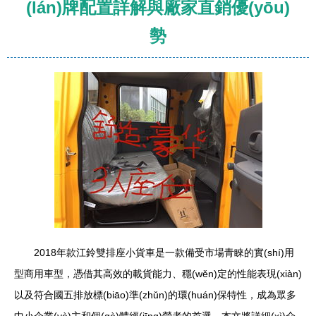
(lán)牌配置詳解與廠家直銷優(yōu)
勢
2018年款江鈴雙排座小貨車是一款備受市場青睞的實(shí)用
型商用車型，憑借其高效的載貨能力、穩(wěn)定的性能表現(xiàn)
以及符合國五排放標(biāo)準(zhǔn)的環(huán)保特性，成為眾多